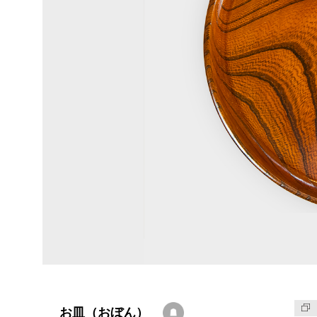
お皿（おぼん）