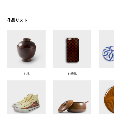
作品リスト
お椀
お椀黒