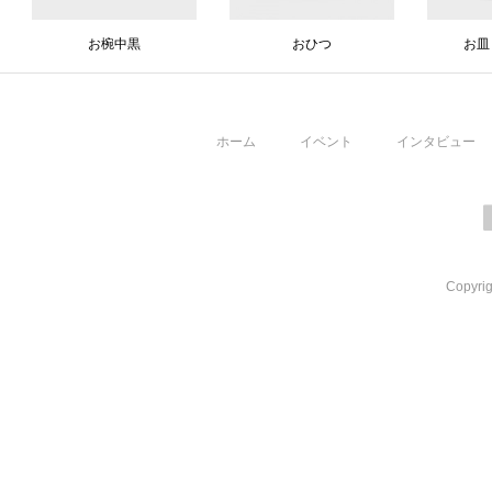
お椀中黒
おひつ
お皿
ホーム
イベント
インタビュー
Copyrig