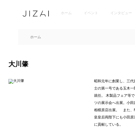
ホーム
イベント
インタビュー
ホーム
大川肇
昭和元年に創業し、三代
士の第一号である玉木一
就任。 木製品フェア等
ツの展示会へ出展。小田
相模原店出展。 また、N
皇皇后両陛下にも小田原
に貢献している。